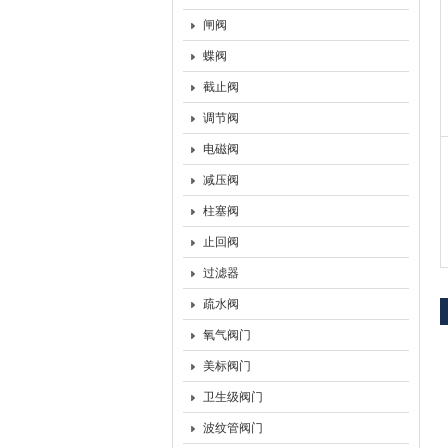
闸阀
上海沃托阀门有限公司
蝶阀
截止阀
调节阀
电磁阀
减压阀
柱塞阀
止回阀
过滤器
疏水阀
氧气阀门
美标阀门
卫生级阀门
波纹管阀门