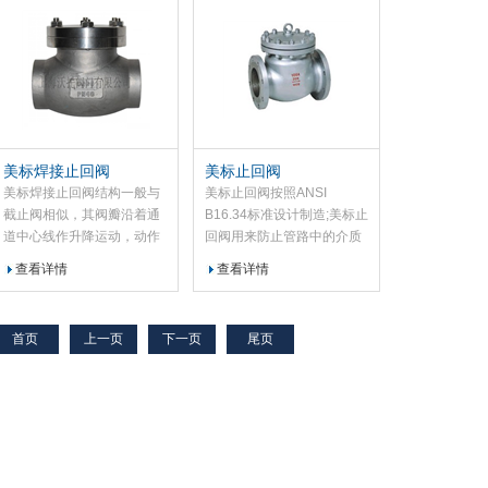
美标焊接止回阀
美标止回阀
美标焊接止回阀结构一般与
美标止回阀按照ANSI
截止阀相似，其阀瓣沿着通
B16.34标准设计制造;美标止
道中心线作升降运动，动作
回阀用来防止管路中的介质
可靠，但流体阻力较大，美
倒流;美标止回阀属于自动阀
查看详情
查看详情
标焊接止回阀主要作用是防
类，启闭件靠流动介质的力
止介质倒流、防止泵及驱动
量自行开启或关闭,美标止回
电动机反转，以及容器介质
阀广泛应用于电站，石油，
首页
上一页
下一页
尾页
的泄放。
化工，制药，食品等行业.
GO