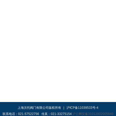
上海沃托阀门有限公司版权所有 | 沪ICP备11039533号-4
联系电话：021-57522756 传真：021-33275154
沪公网安备31012002005840