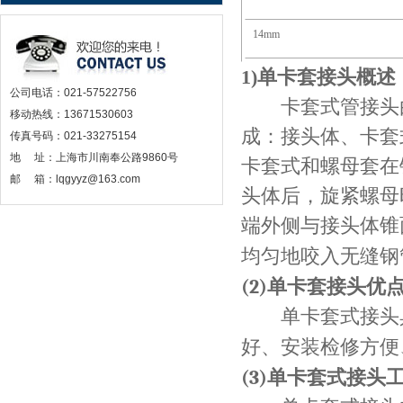
14mm
1)
单卡套接头概述
公司电话：021-57522756
卡套式管接头
移动热线：13671530603
成：接头体、卡套
传真号码：021-33275154
地 址：上海市川南奉公路9860号
卡套式和螺母套在
邮 箱：lqgyyz@163.com
头体后，旋紧螺母
端外侧与接头体锥
均匀地咬入无缝钢
(2)
单卡套接头优
单卡套式接头具
好、安装检修方便
(3)
单卡套式接头