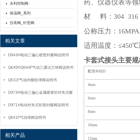
药、仪器仪表等领
水利控制阀
保温阀_系列
材
料：
304
316
仪表阀_针型阀
公称压力：
16MPA
相关文章
适用温度：≤
450
℃
D943H电动三偏心硬密封蝶阀说明书
卡套式接头
主要规
Q645F/Q644F气动三通法兰球阀说明书
配管外径
D
Q611F气动内螺纹球阀说明书
4mm
D973H电动三偏心金属硬密封对夹式蝶
6mm
阀说明书
D971X电动对夹式软密封蝶阀说明书
8mm
Q641F气动球阀说明书
10mm
相关产品
12mm