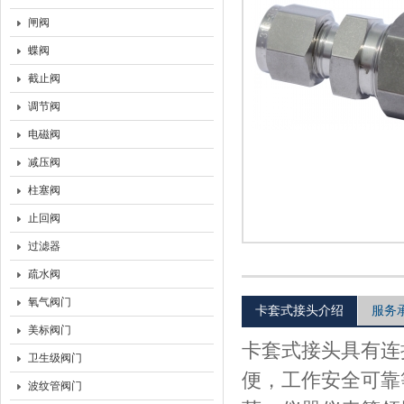
闸阀
上海沃托阀门有限公司
蝶阀
截止阀
调节阀
电磁阀
减压阀
柱塞阀
止回阀
过滤器
疏水阀
氧气阀门
卡套式接头介绍
服务
美标阀门
卡套式接头
具有连
卫生级阀门
便，工作安全可靠
波纹管阀门