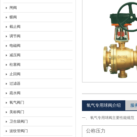
闸阀
上海沃托阀门有限公司
蝶阀
截止阀
调节阀
电磁阀
减压阀
柱塞阀
止回阀
过滤器
疏水阀
氧气阀门
氧气专用球阀介绍
服
美标阀门
一、
氧气专用球阀主要性能规范
卫生级阀门
公称压力
波纹管阀门