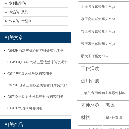
水利控制阀
水压强度试验压力
Mpa
保温阀_系列
水压密封试验压力
Mpa
仪表阀_针型阀
气压强度试验压力
Mpa
相关文章
气压密封试验压力
Mpa
D943H电动三偏心硬密封蝶阀说明书
最大工作压力
Mpa
Q645F/Q644F气动三通法兰球阀说明书
工作温度
Q611F气动内螺纹球阀说明书
适用介质
D973H电动三偏心金属硬密封对夹式蝶
二、
氧气专用球阀主要零件材料
阀说明书
D971X电动对夹式软密封蝶阀说明书
零件名称
壳体
Q641F气动球阀说明书
材料
16-4
硅黄铜
相关产品