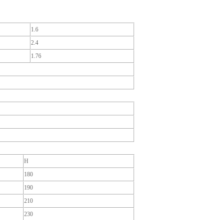
1.6
2.4
1.76
H
180
190
210
230