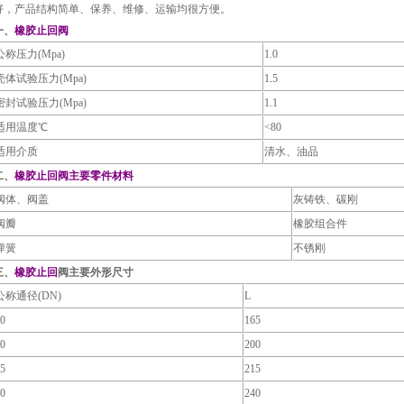
好，产品结构简单、保养、维修、运输均很方便。
一、
橡胶止回阀
公称压力
(Mpa)
1.0
壳体试验压力
(Mpa)
1
.
5
密封试验压力
(Mpa)
1.1
适用温度℃
<80
适用介质
清水、油品
二、
橡胶止回阀主要零件材料
阀体、阀盖
灰铸铁、碳刚
阀瓣
橡胶组合件
弹簧
不锈刚
三、
橡胶止回
阀
主要外形尺寸
公称通径
(DN)
L
40
165
50
200
65
215
80
240