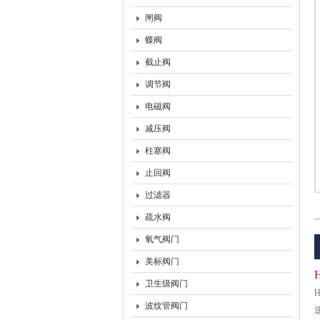
闸阀
上海沃托阀门有限公司
蝶阀
截止阀
调节阀
电磁阀
减压阀
柱塞阀
止回阀
过滤器
疏水阀
氧气阀门
美标阀门
卫生级阀门
H
波纹管阀门