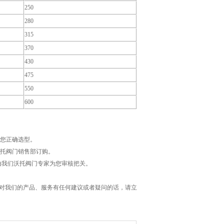
250
280
315
370
430
475
550
600
您正确选型。
托阀门销售部订购。
由我们沃托阀门专家为您审核把关。
对我们的产品、服务有任何建议或者疑问的话，请立