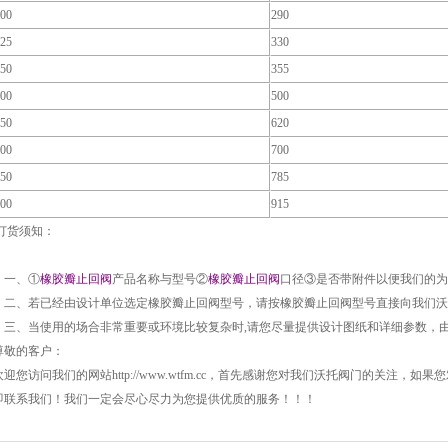
100
290
125
330
150
355
200
500
250
620
300
700
350
785
400
915
订货须知：
一、①
橡胶瓣止回阀
产品名称与型号②
橡胶瓣止回阀
口径③是否带附件以便我们的为
二、若已经由设计单位选定橡胶瓣止回阀型号，请按橡胶瓣止回阀型号直接向我们沃
三、当使用的场合非常重要或环境比较复杂时
,
请您尽量提供设计图纸和详细参数，
尊敬的客户：
欢迎您访问我们的网站
http://www.wtfm.cc
，首先感谢您对我们沃托阀门的关注，如果您
即联系我们！我们一定会尽心尽力为您提供优质的服务！！！