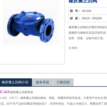
橡胶瓣止回阀
型 号：
HC44X
材 质：
DN15～DN200
橡胶瓣止回阀的封圈采用倾斜
腈橡胶与钢板经高温压制而成
保养、维修、运输均很方便。
分享到：
橡胶瓣止回阀介绍
服务承诺
订购流程
HC44X
橡胶瓣止回阀
用途
C44X
（
SFCV
）橡胶瓣止回阀由阀体、阀盖、阀瓣和弹簧等组成，主要用于给排水系
逆流。由于本产品的封圈采用倾斜设计，关闭时间短，可减少水锤压力。阀瓣采用丁腈