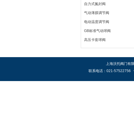
自力式氮封阀
气动薄膜调节阀
电动温度调节阀
GB标准气动球阀
高压卡套球阀
上海沃托阀门有限公
联系电话：021-57522756 