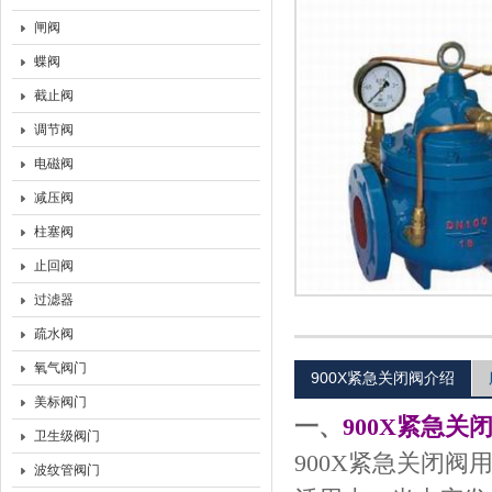
闸阀
上海沃托阀门有限公司
蝶阀
截止阀
调节阀
电磁阀
减压阀
柱塞阀
止回阀
过滤器
疏水阀
氧气阀门
900X紧急关闭阀介绍
美标阀门
一、
900X
紧急关
卫生级阀门
900X
紧急关闭阀
波纹管阀门