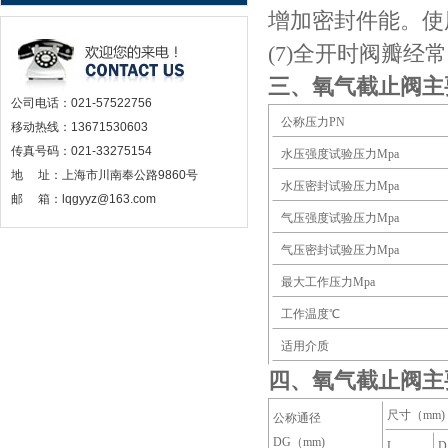
增加密封件能。使
(7)
全开时阀瓣经常
三、氧气截止阀主
公司电话：021-57522756
公称压力
PN
移动热线：13671530603
传真号码：021-33275154
水压强度试验压力
Mpa
地 址：上海市川南奉公路9860号
水压密封试验压力
Mpa
邮 箱：lqgyyz@163.com
气压强度试验压力
Mpa
气压密封试验压力
Mpa
最大工作压力
Mpa
工作温度℃
适用介质
四、氧气截止阀主
尺寸（
mm)
公称通径
DG
（
mm)
L
D