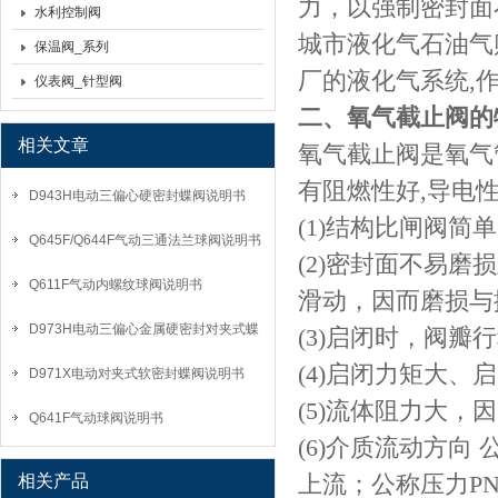
力，以强制密封面
水利控制阀
城市液化气石油气
保温阀_系列
厂的液化气系统
,
仪表阀_针型阀
二、氧气截止阀的
相关文章
氧气截止阀是氧气
有阻燃性好
,
导电
D943H电动三偏心硬密封蝶阀说明书
(1)
结构比闸阀简单
Q645F/Q644F气动三通法兰球阀说明书
(2)
密封面不易磨损
Q611F气动内螺纹球阀说明书
滑动，因而磨损与
D973H电动三偏心金属硬密封对夹式蝶
(3)
启闭时，阀瓣行
阀说明书
(4)
启闭力矩大、启
D971X电动对夹式软密封蝶阀说明书
(5)
流体阻力大，因
Q641F气动球阀说明书
(6)
介质流动方向
相关产品
上流；公称压力
P