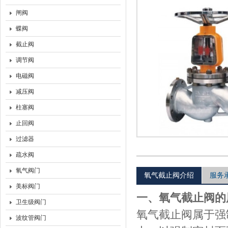
闸阀
上海沃托阀门有限公司
蝶阀
截止阀
调节阀
电磁阀
减压阀
柱塞阀
止回阀
过滤器
疏水阀
氧气阀门
氧气截止阀介绍
服务
美标阀门
一、氧气截止阀的
卫生级阀门
氧气截止阀属于强
波纹管阀门