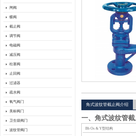
闸阀
上海沃托阀门有限公司
蝶阀
截止阀
调节阀
电磁阀
减压阀
柱塞阀
止回阀
过滤器
疏水阀
氧气阀门
角式波纹管截止阀介绍
美标阀门
一、角式波纹管截
卫生级阀门
Bb Os & Y
型结构
波纹管阀门