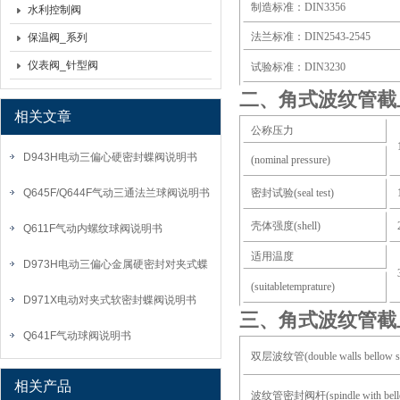
制造标准：
DIN3356
水利控制阀
法兰标准：
DIN2543-2545
保温阀_系列
仪表阀_针型阀
试验标准：
DIN3230
二、角式波纹管截
相关文章
公称压力
D943H电动三偏心硬密封蝶阀说明书
(nominal pressure)
Q645F/Q644F气动三通法兰球阀说明书
密封试验
(seal test)
壳体强度
(shell)
Q611F气动内螺纹球阀说明书
适用温度
D973H电动三偏心金属硬密封对夹式蝶
(suitabletemprature)
阀说明书
D971X电动对夹式软密封蝶阀说明书
三、角式波纹管截
Q641F气动球阀说明书
双层波纹管
(double walls bellow s
相关产品
波纹管密封阀杆
(spindle with bel