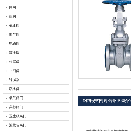
闸阀
上海沃托阀门有限公司
蝶阀
截止阀
调节阀
电磁阀
减压阀
柱塞阀
止回阀
过滤器
疏水阀
氧气阀门
钢制楔式闸阀 铸钢闸阀介
美标阀门
卫生级阀门
波纹管阀门