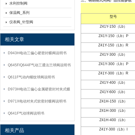
、
三
钢制楔式闸阀
产品性能参数
水利控制阀
保温阀_系列
型号
仪表阀_针型阀
Z41Y-150
（
Lb
）
Z41Y-150
（
Lb
）
P
相关文章
Z41Y-150
（
Lb
）
R
D943H电动三偏心硬密封蝶阀说明书
Z41Y-300
（
Lb
）
Z41Y-300
（
Lb
）
P
Q645F/Q644F气动三通法兰球阀说明书
Z41Y-300
（
Lb
）
R
Q611F气动内螺纹球阀说明书
Z41Y-400
（
Lb
）
D973H电动三偏心金属硬密封对夹式蝶
Z41Y-600
（
Lb
）
阀说明书
Z41H-150
（
Lb
）
D971X电动对夹式软密封蝶阀说明书
Z41H-300
（
Lb
）
Q641F气动球阀说明书
Z41H-400
（
Lb
）
Z41Y-300
（
Lb
）
I
相关产品