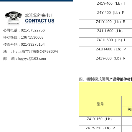
Z41Y-400
（
Lb
）
I
Z4Y-400
（
Lb
）
P
Z41Y-400
（
Lb
）
R
公司电话：021-57522756
Z41H-600
（
Lb
）
移动热线：13671530603
Z41H-600
（
Lb
）
I
传真号码：021-33275154
Z41H-600
（
Lb
）
P
地 址：上海市川南奉公路9860号
Z41Y-600
（
Lb
）
R
邮 箱：lqgyyz@163.com
、
钢制楔式闸阀
四
产品零部件材
型号
阀
Z41Y-150
（
Lb
）
Z41Y-150
（
Lb
）
P